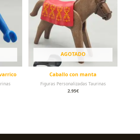
AGOTADO
varrico
Caballo con manta
rinas
Figuras Personalizadas Taurinas
2.95
€