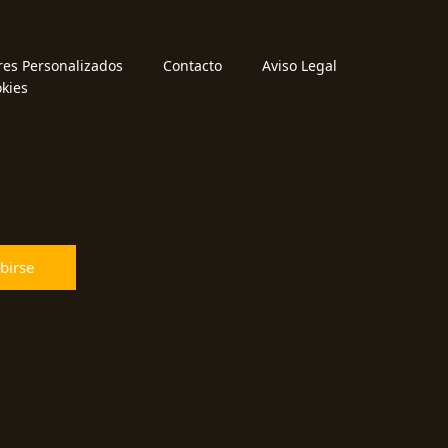
res Personalizados
Contacto
Aviso Legal
okies
birse