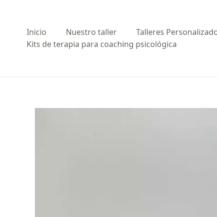
Ir
al
contenido
Inicio
Nuestro taller
Talleres Personalizad
Kits de terapia para coaching psicológica