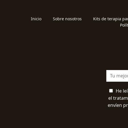
Inicio
Sobre nosotros
Kits de terapia pa
Polí
He le
el trata
envíen p