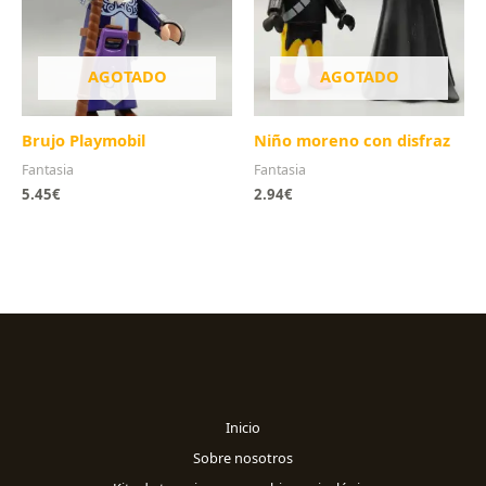
AGOTADO
AGOTADO
Brujo Playmobil
Niño moreno con disfraz
Fantasia
Fantasia
5.45
€
2.94
€
Inicio
Sobre nosotros