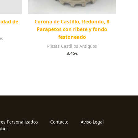
nidad de
Corona de Castillo, Redondo, 8
Parapetos con ribete y fondo
festoneado
os
Piezas Castillos Antiguos
3.45
€
res Personalizados
Contacto
Aviso Legal
okies