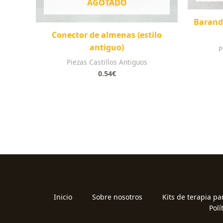
AGOTADO
Barandi
Conector de almenas (estilo
antiguo)
P
Piezas Castillos Antiguos
0.54
€
Inicio
Sobre nosotros
Kits de terapia pa
Polí