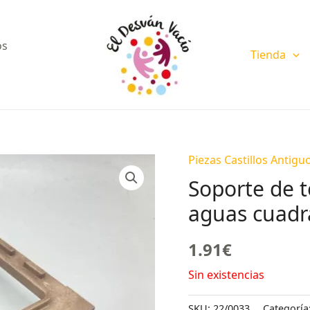
os
Tienda
Piezas Castillos Antigu
Soporte de t
aguas cuad
1.91
€
Sin existencias
SKU:
22/0033
Categoría