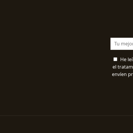
He le
el trata
envíen p