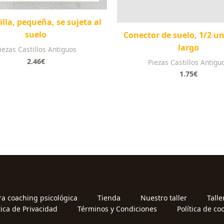
lla, pequeña, se sujeta al
suelo
Conector de suelo, 1/2 u
largo
iezas Castillos Antiguos
2.46
€
Piezas Castillos Antigu
1.75
€
ra coaching psicológica
Tienda
Nuestro taller
Talle
tica de Privacidad
Términos y Condiciones
Política de co