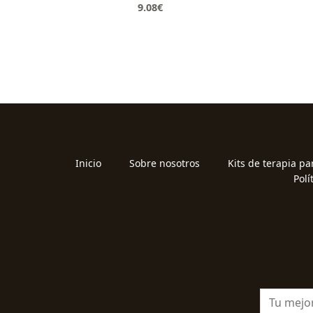
9.08
€
Inicio
Sobre nosotros
Kits de terapia pa
Polí