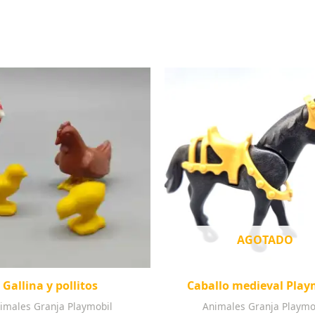
AGOTADO
Gallina y pollitos
Caballo medieval Play
imales Granja Playmobil
Animales Granja Playmo