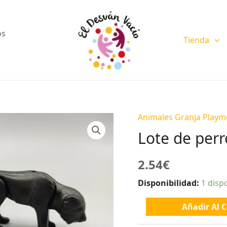
os
Tienda
Animales Granja Playm
Lote
de
Lote de perr
perros
negros
2.54
€
cantidad
Disponibilidad:
1 disp
Añadir Al C