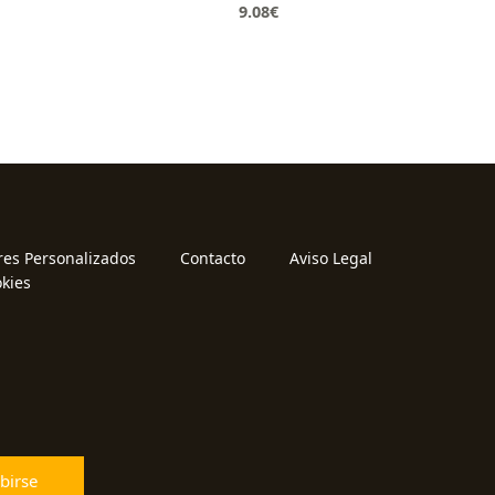
9.08
€
res Personalizados
Contacto
Aviso Legal
okies
birse