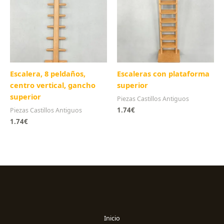
Escalera, 8 peldaños,
Escaleras con plataforma
centro vertical, gancho
superior
superior
Piezas Castillos Antiguos
1.74
€
Piezas Castillos Antiguos
1.74
€
Inicio