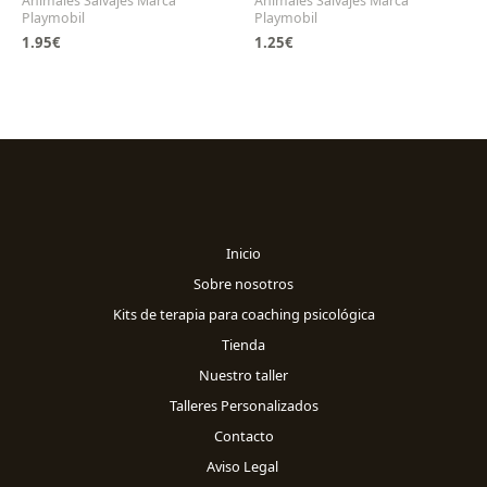
Animales Salvajes Marca
Animales Salvajes Marca
Playmobil
Playmobil
1.95
€
1.25
€
Inicio
Sobre nosotros
Kits de terapia para coaching psicológica
Tienda
Nuestro taller
Talleres Personalizados
Contacto
Aviso Legal