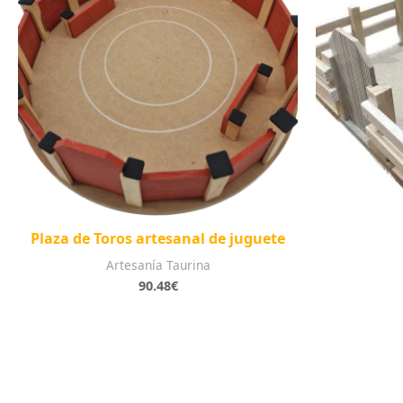
Plaza de Toros artesanal de juguete
Artesanía Taurina
90.48
€