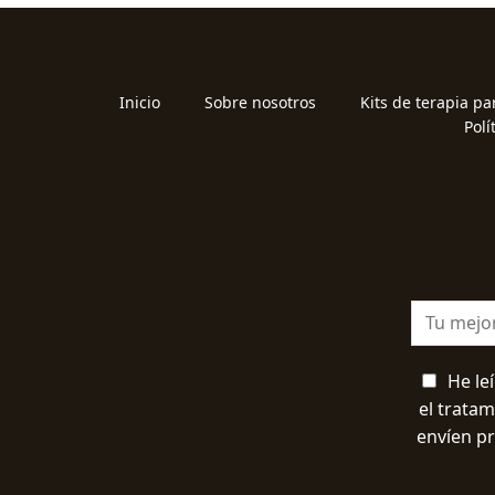
Inicio
Sobre nosotros
Kits de terapia pa
Polí
He le
el trata
envíen p