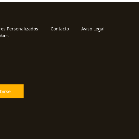
res Personalizados
Contacto
Aviso Legal
okies
birse