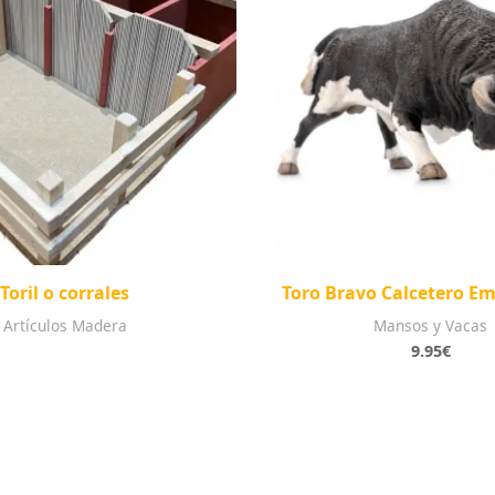
Toril o corrales
Toro Bravo Calcetero E
Artículos Madera
Mansos y Vacas
9.95
€